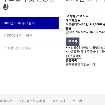
황
LG화학 VCM 여수
페이지 정보
2010년 이후 주요실적
최고관리자
0건
2,660회
본문
한전5개사 정비적격
목록
이전글
GS이엔알 반월발전소
ISO 및 관련 인증서
다음글
SH공사 목동에너지
20
댓글목록
댓글목록
등록된 댓글이 없습니다.
이용약관
개인정보취급방침
회사소개
로그인