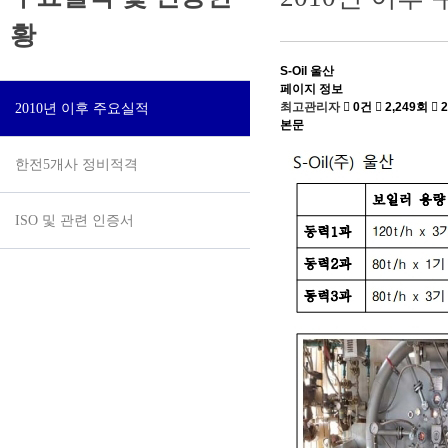
황
S-Oil 울산
페이지 정보
최고관리자
0건
2,249회
2
2010년 이후 주요실적
본문
한전5개사 정비적격
ISO 및 관련 인증서