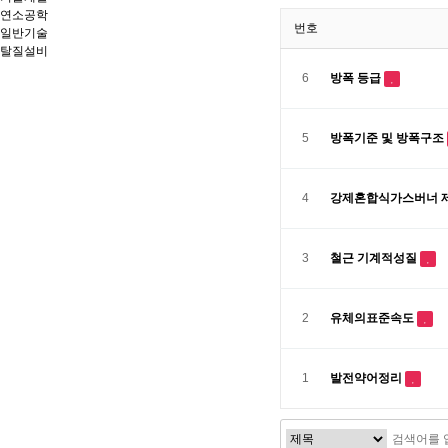
연소공학
번호
일반기술
탈질설비
6
방폭 등급
5
방폭기준 및 방폭구조
4
강제혼합식가스버너 제조
3
철근 기계적성질
2
유체의표준속도
1
발전약어정리