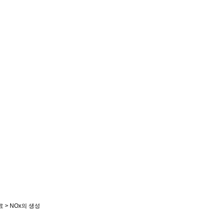
사업분야
기술자료
주요실적 및 인증
기술자료
료
>
NOx의 생성